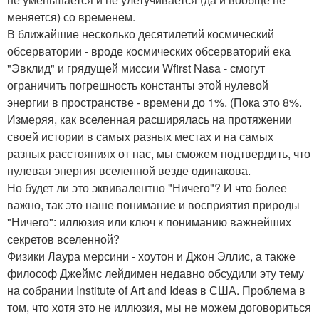
меняется) со временем.
В ближайшие несколько десятилетий космический
обсерватории - вроде космических обсерваторий ека
"Эвклид" и грядущей миссии Wfirst Nasa - смогут
ограничить погрешность константы этой нулевой
энергии в пространстве - времени до 1%. (Пока это 8%.
Измеряя, как вселенная расширялась на протяжении
своей истории в самых разных местах и на самых
разных расстояниях от нас, мы сможем подтвердить, что
нулевая энергия вселенной везде одинакова.
Но будет ли это эквивалентно "Ничего"? И что более
важно, так это наше понимание и восприятия природы
"Ничего": иллюзия или ключ к пониманию важнейших
секретов вселенной?
Физики Лаура мерсини - хоутон и Джон Эллис, а также
философ Джеймс лейдимен недавно обсудили эту тему
на собрании Institute of Art and Ideas в США. Проблема в
том, что хотя это не иллюзия, мы не можем договориться