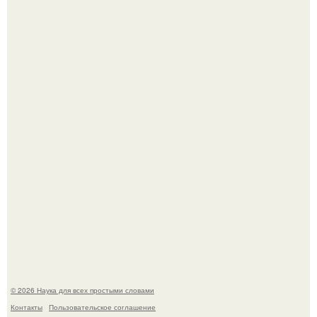
На этом фото легендарный наклон форварда в
исполнении Майкла Джексона и его танцоров,
бросающий вызов возможностям человеческого тела.
Шкoльницa легла в больницу с кишечной инфекцией, а
выписалась с вич и гепатитом с.
© 2026 Наука для всех простыми словами
Контакты
Пользовательское соглашение