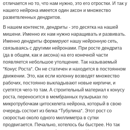
отличается но то, что нам нужно, это его отростки. И так у
нашего нейрона имеется один аксон и множество
разветвленных дендритов.
В нашем контексте, дендриты - это десятка на нашей
мишени. Именно их нам нужно наращивать и развивать.
Именно дендриты формируют нашу нейронную сеть,
связываясь с другими нейронами. При росте дендрита
(да в общем, как и аксона) на его конечной части
появляется небольшое утолщение. Так называемый
"Конус Роста". Он не статичен и находится в постоянном
движении. Это, как если колонну возводят множество
рабочих, постоянно выкладывают новые кирпичи, и
суетятся чего-то там. А строительный материал к конусу
роста, переносится в мембранных пузырьках по
микротрубочкам цитоскелета нейрона, который в свою
очередь состоит из белка "Тубулина". Этот рост со
скоростью около одного миллиметра в сутки
продвигается. Печально, хотелось бы быстрее. Но так