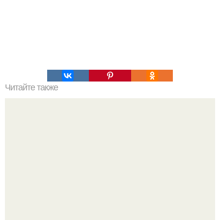
Читайте также
Леди гага толкнула дикаприо, когда шла получать
награду, и его реакция бесценна.