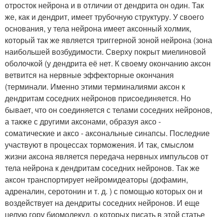
отросток нейрона и в отличии от дендрита он один. Так
же, как и дендрит, имеет трубочную структуру. У своего
основания, у тела нейрона имеет аксонный холмик,
который так же является триггерной зоной нейрона (зона
наибольшей возбудимости. Сверху покрыт миелиновой
оболочкой (у дендрита её нет. К своему окончанию аксон
ветвится на нервные эффекторные окончания
(терминали. Именно этими терминалиями аксон к
дендритам соседних нейронов присоединяется. Но
бывает, что он соединяется с телами соседних нейронов,
а также с другими аксонами, образуя аксо -
соматические и аксо - аксональные синапсы. Последние
участвуют в процессах торможения. И так, смыслом
жизни аксона является передача нервных импульсов от
тела нейрона к дендритам соседних нейронов. Так же
аксон транспортирует нейромидеаторы (дофамин,
адреналин, серотонин и т. д. ) с помощью которых он и
воздействует на дендриты соседних нейронов. И еще
целую гору биомолекул, о которых писать в этой статье