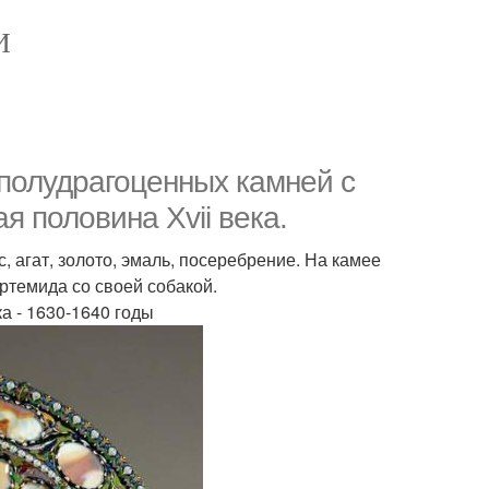
И
 полудрагоценных камней с
я половина Xvii века.
 агат, золото, эмаль, посеребрение. На камее
ртемида со своей собакой.
а - 1630-1640 годы