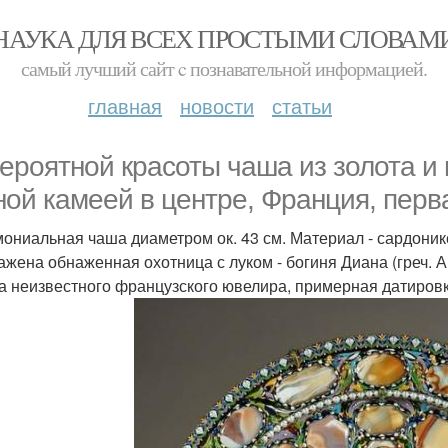
НАУКА ДЛЯ ВСЕХ ПРОСТЫМИ СЛОВАМ
самый лучший сайт c познавательной информацией.
главная
новости
статьи
ероятной красоты чаша из золота и
ной камеей в центре, Франция, перва
ониальная чаша диаметром ок. 43 см. Материал - сардоникс,
ажена обнаженная охотница с луком - богиня Диана (греч. А
а неизвестного французского ювелира, примерная датировк