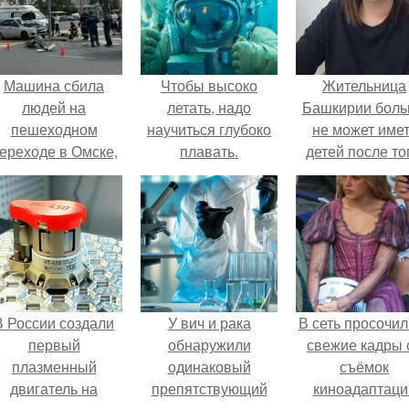
Машина сбила
Чтобы высоко
Жительница
людей на
летать, надо
Башкирии бол
пешеходном
научиться глубоко
не может име
ереходе в Омске,
плавать.
детей после то
пострадали 8
как медики сдел
человек.
ей аборт на ше
месяце
беременности
оставили в мат
плаценту.
В России создали
У вич и рака
В сеть просочил
первый
обнаружили
свежие кадры 
плазменный
одинаковый
съёмок
двигатель на
препятствующий
киноадаптаци