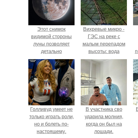
Этот снимок
Вихревые микро -
видимой стороны
ГЭС на реке с
луны позволяет
малым перепадом
детально
высоты: вода
п
разглядеть все
закручивается в
аномалии на
бетонной камере и
лунной
вращает
поверхности.
вертикальную
турбину.
Голливуд умеет не
В участника сво
только играть роли,
ударила молния,
но и болеть по-
когда он был на
настоящему.
лошади.