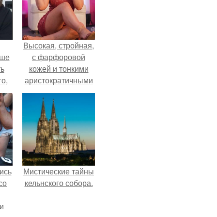
Высокая, стройная,
ьше
с фарфоровой
ть
кожей и тонкими
го,
аристократичными
али
чертами, эль
стом
выглядит так, будто
сошла с полотна
 и
художника.
ке
ись
Мистические тайны
со
кельнского собора.
и