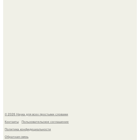
Голливуд умеет не только играть роли, но и болеть по-
настоящему.
Эти занятия старение мозга замедлили.
© 2026 Наука для всех простыми словами
Контакты
Пользовательское соглашение
Политика конфидециальности
Обратная связь