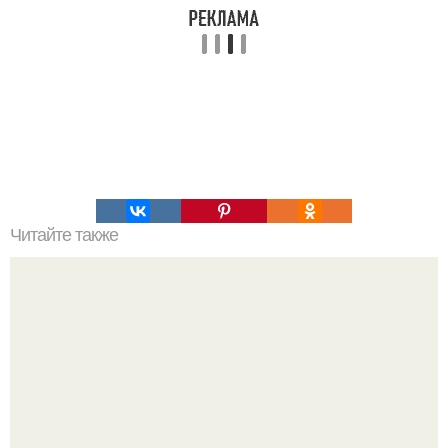
Читайте также
Кикуми Тоторо. Жертва маньяка кикуми тоторо или
номер 72.