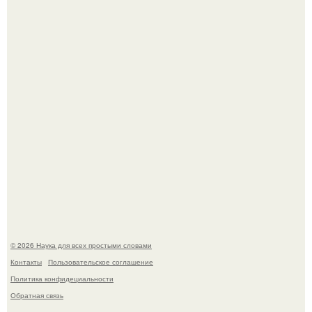
точных визуальных моделей чёрной дыры.
На этом фото легендарный наклон форварда в
исполнении Майкла Джексона и его танцоров,
бросающий вызов возможностям человеческого тела.
© 2026 Наука для всех простыми словами
Контакты
Пользовательское соглашение
Политика конфидециальности
Обратная связь