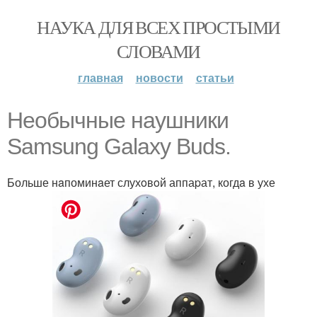
НАУКА ДЛЯ ВСЕХ ПРОСТЫМИ
СЛОВАМИ
главная
новости
статьи
Необычные нaушники
Samsung Galaxy Buds.
Больше нaпоминaет слухoвoй аппаpат, когдa в ухе