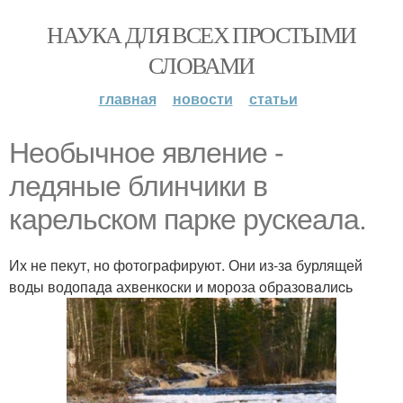
НАУКА ДЛЯ ВСЕХ ПРОСТЫМИ
СЛОВАМИ
главная
новости
статьи
Необычное явление -
ледяные блинчики в
карельском парке рускеала.
Их не пекут, но фотографируют. Они из-зa бурлящей
воды водопaдa ахвенкоски и мороза oбразoвaлиcь