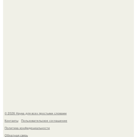
Мистические тайны кельнского собора.
То, что татуировки влияют на иммунную систему, в
медицине долгое время рассматривалось лишь как
гипотеза.
© 2026 Наука для всех простыми словами
Контакты
Пользовательское соглашение
Политика конфидециальности
Обратная связь