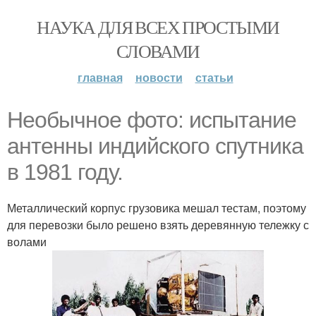
НАУКА ДЛЯ ВСЕХ ПРОСТЫМИ
СЛОВАМИ
главная
новости
статьи
Необычное фото: испытание
антенны индийского спутника
в 1981 году.
Металлический корпус грузовика мешал тестам, поэтому
для перевозки было решено взять деревянную тележку с
волами