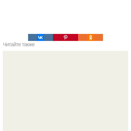
Читайте также
Мегалиты теймиуссы. Теймиусса - это античный
разрушенный город, на месте которого сейчас находится
турецкая рыбачья деревушка учагыз.