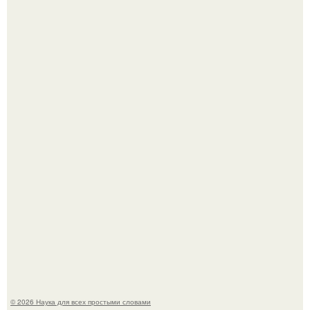
Голливуд умеет не только играть роли, но и болеть по-
настоящему.
В России создали первый плазменный двигатель на
криптоне.
© 2026 Наука для всех простыми словами