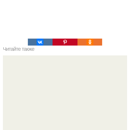
Читайте также
Акула ноздрями не дышит, а нюхает.