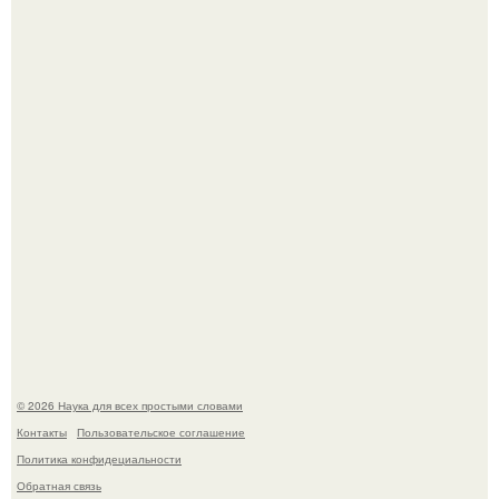
Голливуд умеет не только играть роли, но и болеть по-
настоящему.
Эти занятия старение мозга замедлили.
© 2026 Наука для всех простыми словами
Контакты
Пользовательское соглашение
Политика конфидециальности
Обратная связь