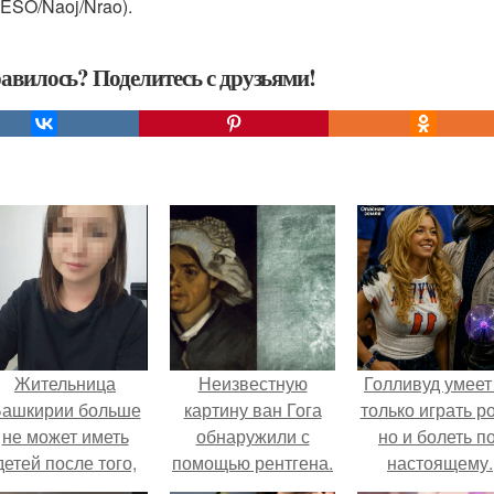
(ESO/Naoj/Nrao).
авилось? Поделитесь с друзьями!
Жительница
Неизвестную
Голливуд умеет
ашкирии больше
картину ван Гога
только играть р
не может иметь
обнаружили с
но и болеть по
детей после того,
помощью рентгена.
настоящему.
ак медики сделали