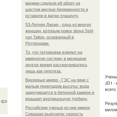
медики сделали ей аборт на
шестом месяце беременности и
оставили в матке плаценту.
53-Летняя Джоке - одна из многих
женщин, которым помог фонд Spijt
van Tattoo, основанный в
Роттердаме.
То, что татуировки влияют на
иммунную систему, в медицине
долгое время рассматривалось
лишь как гипотеза.
Учены
Вихревые микро - ГЭС на реке с
JD1 -
малым перепадом высоты: вода
всего
закручивается в бетонной камере и
⇦
вращает вертикальную турбину.
Резул
Российские ученые из нии имени
милли
Семашко выяснили: скорость