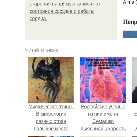
Alma 
старения напрямую зависит от
состояния сосудов и работы
сердца.
Понр
Читайте также
Мифические птицы.
Российские ученые
В мифологии
из нии имени
Б
разных стран
Семашко
большое место
выяснили: скорость
занимают образы
старения напрямую
к