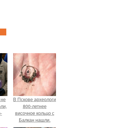
 не
В Пскове археологи
оли,
800-летнее
-
височное кольцо с
Балкан нашли.