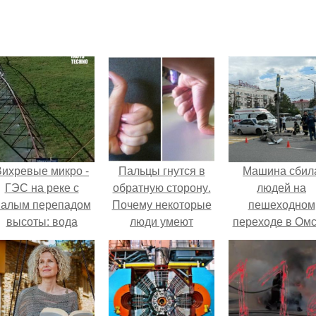
Вихревые микро -
Пальцы гнутся в
Машина сбил
ГЭС на реке с
обратную сторону.
людей на
алым перепадом
Почему некоторые
пешеходном
высоты: вода
люди умеют
переходе в Омс
закручивается в
выгибать палец в
пострадали 
етонной камере и
обратную сторону?
человек.
вращает
вертикальную
турбину.