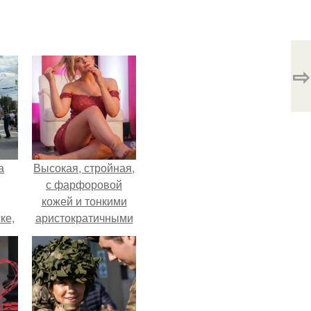
⇨
а
Высокая, стройная,
с фарфоровой
кожей и тонкими
ке,
аристократичными
8
чертами, эль
выглядит так, будто
сошла с полотна
художника.