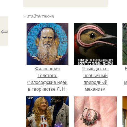
Читайте также
⇦
Философия
Язык дятла -
Толстого.
необычный
Философские идеи
природный
м
в творчестве Л. Н.
механизм.
Толстого.
б