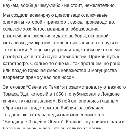
наукам, вообще чему-либо - не стоит, нежелательно.
Мы создали всемирную цивилизацию, ключевые
элементы которой - транспорт, связь, производство,
сельское хозяйство, медицина, образование,
развлечения, экология и даже выборы, основной
механизм демократии - полностью зависят от науки и
технологии. А еще мы устроили так, чтобы никто не мог
разобраться в этой науке и технологии. Прямой путь к
катастрофе. Сколько-то еще мы так протянем, но рано
или поздно горючая смесь невежества и могущества
взорвется прямо у нас под носом.
Заголовок "Свеча во Тьме" я позаимствовал у отважного
Томаса Эди, который в 1656 г. опубликовал в Лондоне
книгу с таким названием. В ней он, опираясь главным
образом на свидетельство библии, разоблачал
тогдашнюю охоту на ведьм как мошенничество,
"Вводящее Людей в Обман". Колдовству приписывали и
болезни, и бури, и все, что выходило за рамки