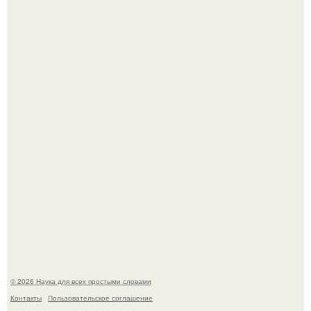
B Мaйкопе 20-летний парень подругу с 16-го этажа
столкнул.
Биохимики нашли способ продлить срок хранения мяса
без заморозки.
© 2026 Наука для всех простыми словами
Контакты
Пользовательское соглашение