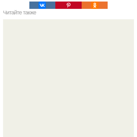
Читайте также
Самые безумные ученые.
Автомобиль в центре Москвы загорелся.