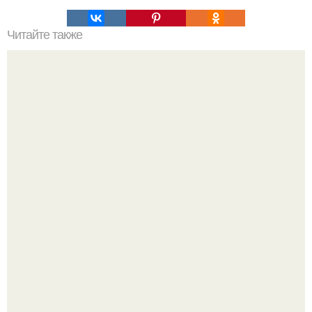
Читайте также
Самое секретное оружие второй мировой войны.
Автомобиль в центре Москвы загорелся.