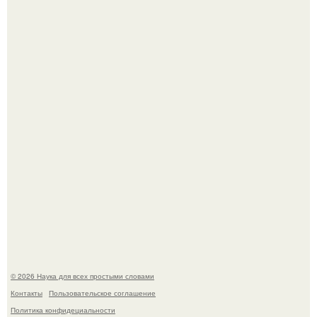
Астрофизики наконец размер крупнейшей из известных
галактик измерили.
Ученые "Гормон Мотивации нашли".
© 2026 Наука для всех простыми словами
Контакты
Пользовательское соглашение
Политика конфидециальности