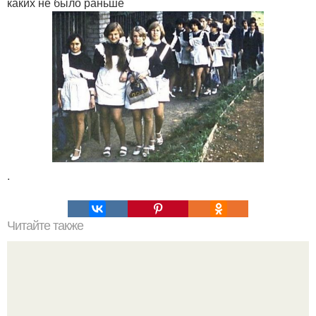
каких не было раньше
.
Читайте также