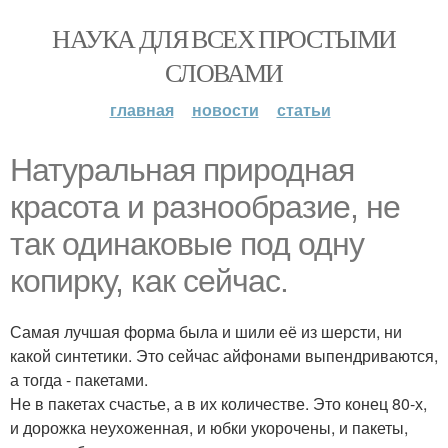
НАУКА ДЛЯ ВСЕХ ПРОСТЫМИ
СЛОВАМИ
главная
новости
статьи
Натуральная природная
красота и разнообразие, не
так одинаковые под одну
копирку, как сейчас.
Самая лучшая форма была и шили её из шерсти, ни
какой синтетики. Это сейчас айфонами выпендриваются,
а тогда - пакетами.
Не в пакетах счастье, а в их количестве. Это конец 80-х,
и дорожка неухоженная, и юбки укорочены, и пакеты,