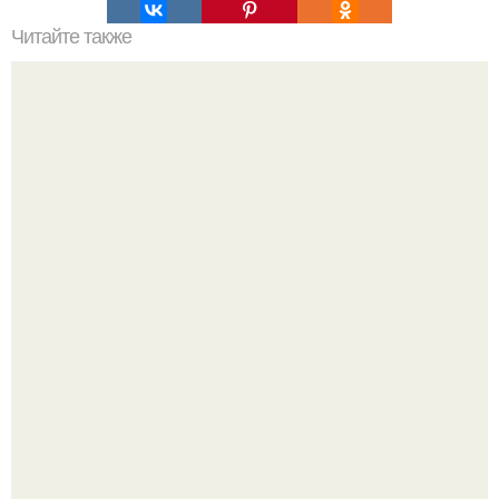
Читайте также
Гештальт. Что такое гештальт.
Вихревые микро - ГЭС на реке с малым перепадом
высоты: вода закручивается в бетонной камере и