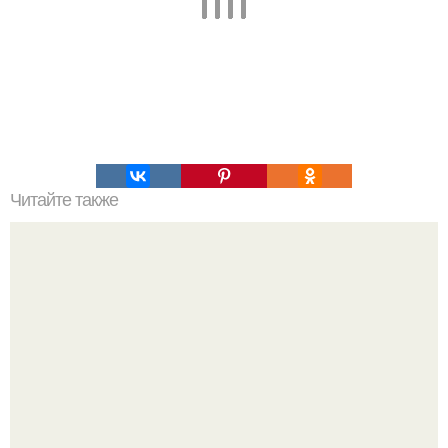
Читайте также
Загадочные карты. Сохранившийся фрагмент карты
пири рейса. 1513.