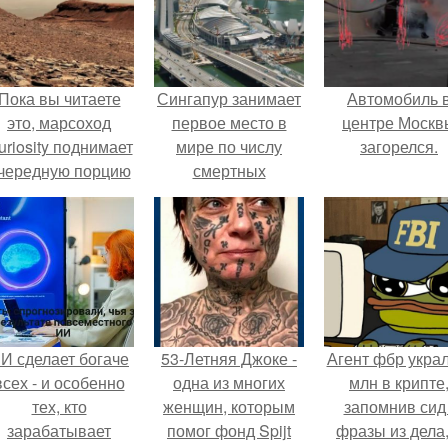
Пока вы читаете
Сингапур занимает
Автомобиль 
это, марсоход
первое место в
центре Москв
uriosity поднимает
мире по числу
загорелся.
чередную порцию
смертных
красной пыли. 6.
приговоров на
душу населения.
И сделает богаче
53-Летняя Джоке -
Агент фбр украл
всех - и особенно
одна из многих
млн в крипте
тех, кто
женщин, которым
запомнив сид 
зарабатывает
помог фонд Spijt
фразы из дела,