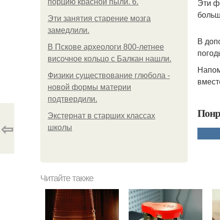
Эти ф
порцию красной пыли. 6.
больш
Эти занятия старение мозга
замедлили.
В доп
В Пскове археологи 800-летнее
погод
височное кольцо с Балкан нашли.
Напом
Физики существование глюбола -
вмест
новой формы материи
подтвердили.
Понр
Экстернат в старших классах
⇦
школы
Читайте также