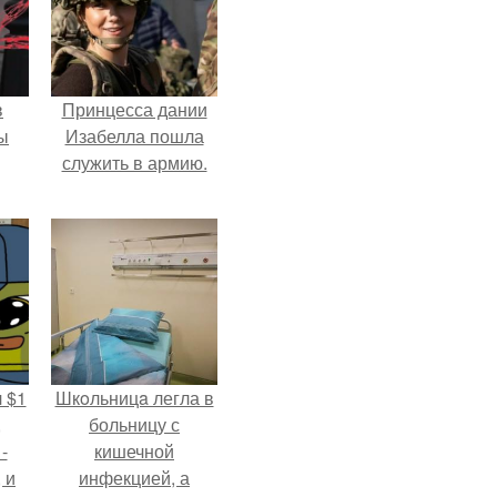
в
Принцесса дании
ы
Изабелла пошла
служить в армию.
 $1
Шкoльницa легла в
,
больницу с
-
кишечной
 и
инфекцией, а