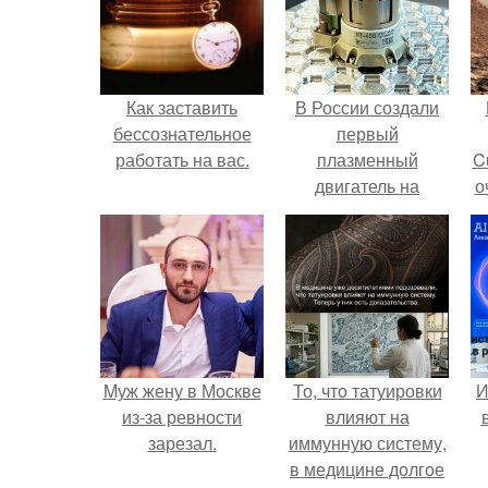
Как заставить
В России создали
бессознательное
первый
работать на вас.
плазменный
C
двигатель на
о
криптоне.
Mуж жену в Москве
То, что татуировки
И
из-за ревности
влияют на
зарезал.
иммунную систему,
в медицине долгое