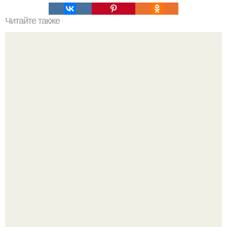
Читайте также
Армейский тест на психику. Армейский психологический
тест.
Мрачный прогноз о распространении бактериальных