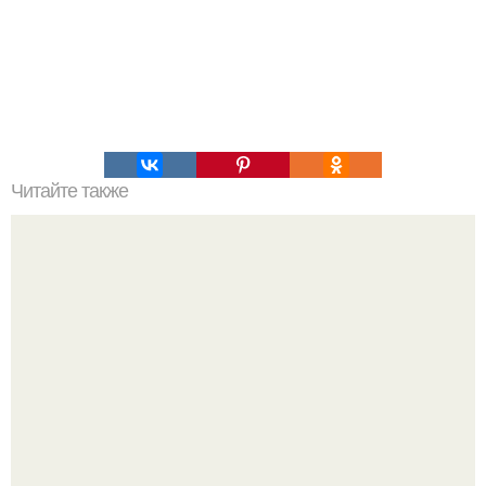
Читайте также
Это невероятное фото было сделано в чернобыле 24
апреля 1997 года.