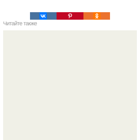
Читайте также
Cпособ пароль на любом телефоне обойти.