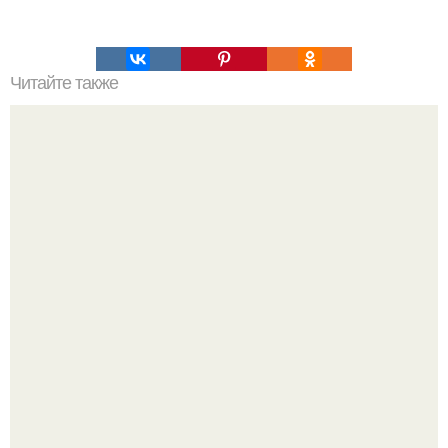
Читайте также
Наука Что это простыми словами. Что такое
антиматерия?