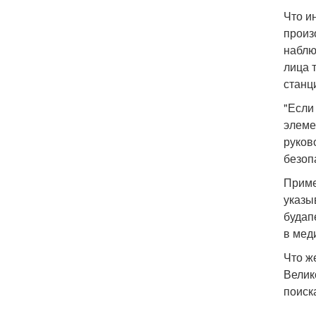
Что и
произ
наблю
лица 
станц
"Если
элеме
руков
безоп
Приме
указы
будап
в мед
Что ж
Велик
поиска