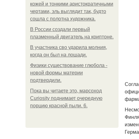
кожей и тонкими аристократичными
чертами, эль выглядит так, будто
сошла с полотна художника.
В России создали первый
плазменный двигатель на криптоне.
В участника сво ударила молния,
когда он был на лошади.
Физики существование глюбола -
новой формы материи
подтвердили.
Согла
офици
Пока вы читаете это, марсоход
фарма
Curiosity поднимает очередную
порцию красной пыли. 6.
Несмо
Финля
измен
Герма