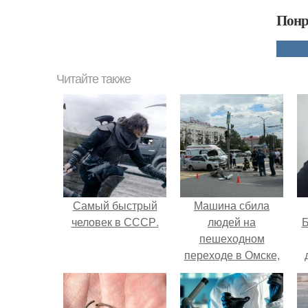
Понр
Читайте также
Самый быстрый
Машина сбила
человек в СССР.
людей на
Б
пешеходном
переходе в Омске,
пострадали 8
к
человек.
е