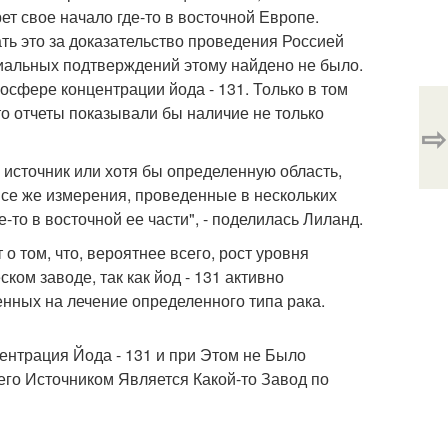
ет свое начало где-то в восточной Европе.
ть это за доказательство проведения Россией
иальных подтверждений этому найдено не было.
сфере концентрации йода - 131. Только в том
то отчеты показывали бы наличие не только
⇨
 источник или хотя бы определенную область,
все же измерения, проведенные в нескольких
е-то в восточной ее части", - поделилась Лиланд.
 том, что, вероятнее всего, рост уровня
ом заводе, так как йод - 131 активно
енных на лечение определенного типа рака.
нтрация Йода - 131 и при Этом не Было
его Источником Является Какой-то Завод по