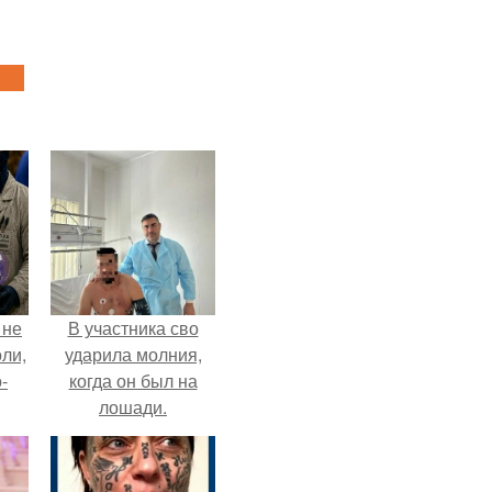
 не
В участника сво
оли,
ударила молния,
-
когда он был на
лошади.