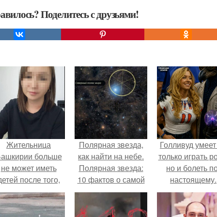
авилось? Поделитесь с друзьями!
Жительница
Полярная звезда,
Голливуд умеет
ашкирии больше
как найти на небе.
только играть р
не может иметь
Полярная звезда:
но и болеть по
детей после того,
10 фактов о самой
настоящему.
ак медики сделали
известной звезде
й аборт на шестом
ночного неба.
месяце