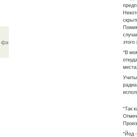
предп
Некот
скрыт
Помим
случа
⇦
этого
"В мо
откуд
места
Учиты
радиа
испол
"Так 
Отмеч
Произ
"Йод 