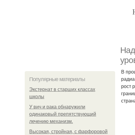
Над
уро
В про
радиа
Популярные материалы
рост 
Экстернат в старших классах
грани
школы
стран
У вич и рака обнаружили
одинаковый препятствующий
лечению механизм.
Высокая, стройная, с фарфоровой