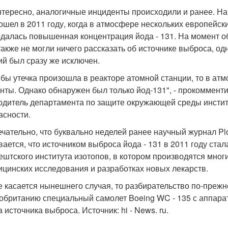
нтересно, аналогичные инциденты происходили и ранее. Н
ошел в 2011 году, когда в атмосфере нескольких европейски
далась повышенная концентрация йода - 131. На момент 
также не могли ничего рассказать об источнике выброса, од
ий был сразу же исключен.
 бы утечка произошла в реакторе атомной станции, то в а
нты. Однако обнаружен был только йод-131", - прокомменти
одитель департамента по защите окружающей среды инсти
асности.
чательно, что буквально неделей ранее научный журнал Plo
вается, что источником выброса йода - 131 в 2011 году ст
ештского института изотопов, в котором производятся мно
ицинских исследования и разработках новых лекарств.
е касается нынешнего случая, то разбирательство по-преж
обританию специальный самолет Boeing WC - 135 с аппарат
 источника выброса. Источник: hi - News. ru.