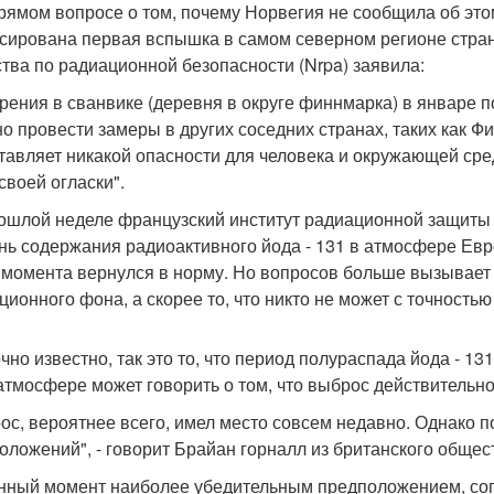
рямом вопросе о том, почему Норвегия не сообщила об это
сирована первая вспышка в самом северном регионе стран
ства по радиационной безопасности (Nrpa) заявила:
рения в сванвике (деревня в округе финнмарка) в январе п
о провести замеры в других соседних странах, таких как Ф
тавляет никакой опасности для человека и окружающей сред
своей огласки".
ошлой неделе французский институт радиационной защиты и 
нь содержания радиоактивного йода - 131 в атмосфере Ев
о момента вернулся в норму. Но вопросов больше вызывает
ционного фона, а скорее то, что никто не может с точностью 
очно известно, так это то, что период полураспада йода - 1
 атмосфере может говорить о том, что выброс действительн
ос, вероятнее всего, имел место совсем недавно. Однако 
оложений", - говорит Брайан горналл из британского обще
нный момент наиболее убедительным предположением, сог