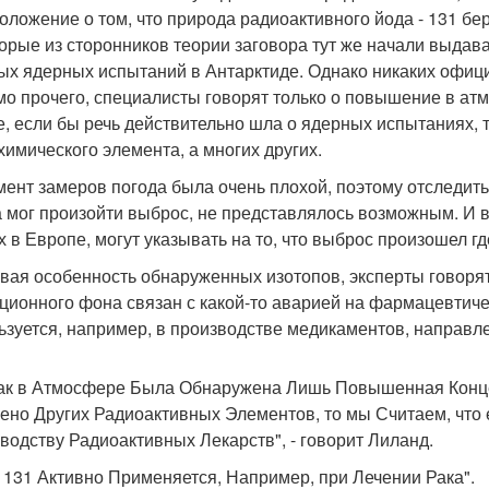
оложение о том, что природа радиоактивного йода - 131 бер
орые из сторонников теории заговора тут же начали выдава
ых ядерных испытаний в Антарктиде. Однако никаких офиц
о прочего, специалисты говорят только о повышение в атмо
е, если бы речь действительно шла о ядерных испытаниях, 
 химического элемента, а многих других.
мент замеров погода была очень плохой, поэтому отследить
а мог произойти выброс, не представлялось возможным. И 
х в Европе, могут указывать на то, что выброс произошел гд
вая особенность обнаруженных изотопов, эксперты говорят о
ционного фона связан с какой-то аварией на фармацевтическ
ьзуется, например, в производстве медикаментов, направл
как в Атмосфере Была Обнаружена Лишь Повышенная Конце
ено Других Радиоактивных Элементов, то мы Считаем, что 
водству Радиоактивных Лекарств", - говорит Лиланд.
- 131 Активно Применяется, Например, при Лечении Рака".