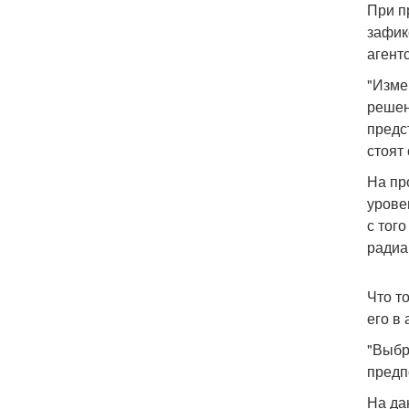
При п
зафик
агент
"Изме
решен
предс
стоят 
На пр
урове
с тог
радиа
Что т
его в
"Выбр
предп
На да