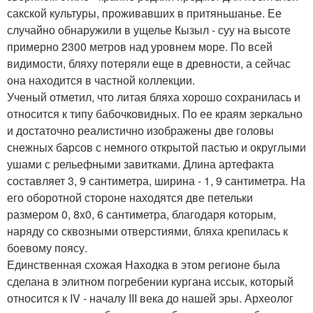
сакской культуры, проживавших в притяньшанье. Ее
случайно обнаружили в ущелье Кызыл - суу на высоте
примерно 2300 метров над уровнем море. По всей
видимости, бляху потеряли еще в древности, а сейчас
она находится в частной коллекции.
Ученый отметил, что литая бляха хорошо сохранилась и
относится к типу бабочковидных. По ее краям зеркально
и достаточно реалистично изображены две головы
снежных барсов с немного открытой пастью и округлыми
ушами с рельефными завитками. Длина артефакта
составляет 3, 9 сантиметра, ширина - 1, 9 сантиметра. На
его оборотной стороне находятся две петельки
размером 0, 8x0, 6 сантиметра, благодаря которым,
наряду со сквозными отверстиями, бляха крепилась к
боевому поясу.
Единственная схожая Находка в этом регионе была
сделана в элитном погребении кургана иссык, который
относится к IV - началу III века до нашей эры. Археолог