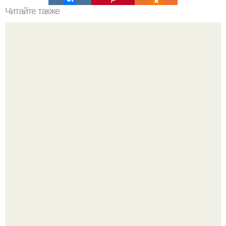
Читайте также
Теория большого взрыва кратко. История теории
большого взрыва.
Телескоп "Эйнштейн" заснял гибель звезды в 500 млн
световых лет от земли.