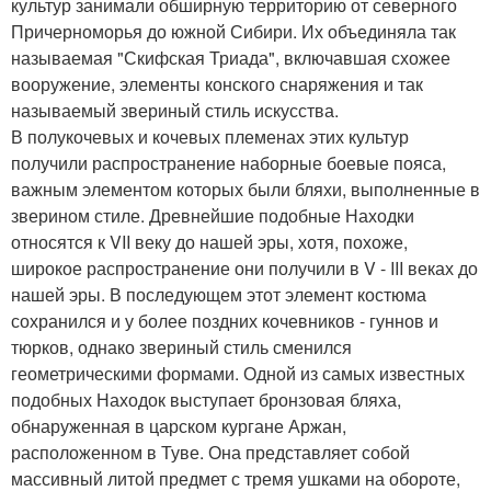
культур занимали обширную территорию от северного
Причерноморья до южной Сибири. Их объединяла так
называемая "Скифская Триада", включавшая схожее
вооружение, элементы конского снаряжения и так
называемый звериный стиль искусства.
В полукочевых и кочевых племенах этих культур
получили распространение наборные боевые пояса,
важным элементом которых были бляхи, выполненные в
зверином стиле. Древнейшие подобные Находки
относятся к VII веку до нашей эры, хотя, похоже,
широкое распространение они получили в V - III веках до
нашей эры. В последующем этот элемент костюма
сохранился и у более поздних кочевников - гуннов и
тюрков, однако звериный стиль сменился
геометрическими формами. Одной из самых известных
подобных Находок выступает бронзовая бляха,
обнаруженная в царском кургане Аржан,
расположенном в Туве. Она представляет собой
массивный литой предмет с тремя ушками на обороте,