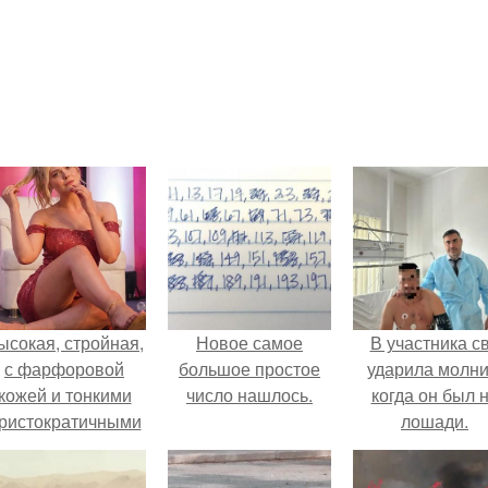
ысокая, стройная,
Новое самое
В участника с
с фарфоровой
большое простое
ударила молни
кожей и тонкими
число нашлось.
когда он был 
ристократичными
лошади.
чертами, эль
ыглядит так, будто