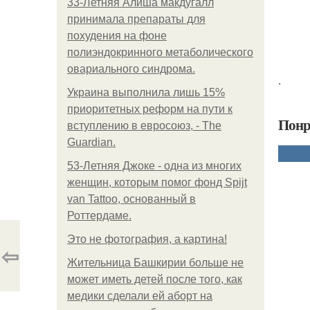
33-Летняя Алиша макдугалл
принимала препараты для
похудения на фоне
полиэндокринного метаболического
овариального синдрома.
.
Украина выполнила лишь 15%
приоритетных реформ на пути к
Понр
вступлению в евросоюз, - The
Guardian.
53-Летняя Джоке - одна из многих
женщин, которым помог фонд Spijt
van Tattoo, основанный в
Роттердаме.
Это не фотография, а картина!
⇦
Жительница Башкирии больше не
может иметь детей после того, как
медики сделали ей аборт на