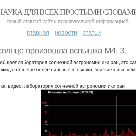
НАУКА ДЛЯ ВСЕХ ПРОСТЫМИ СЛОВАМ
самый лучший сайт c познавательной информацией.
главная
новости
статьи
солнце произошла вспышка M4. 3.
ообщает лаборатория солнечной астрономии ики ран, это с
 ожидаются еще более сильные вспышки, близкие к высшем
ка, видео: лаборатория солнечной астрономии ики ран