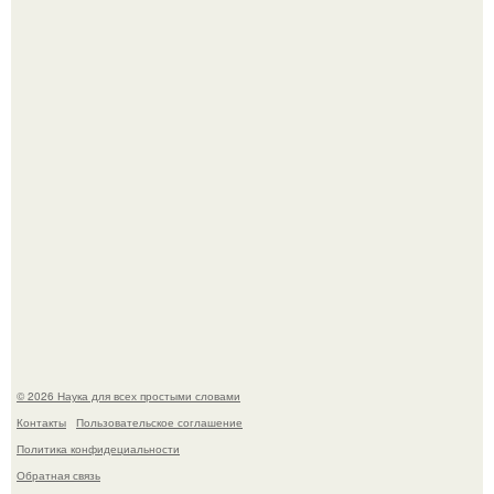
В Пскове археологи 800-летнее височное кольцо с
Балкан нашли.
В России создали первый плазменный двигатель на
криптоне.
© 2026 Наука для всех простыми словами
Контакты
Пользовательское соглашение
Политика конфидециальности
Обратная связь