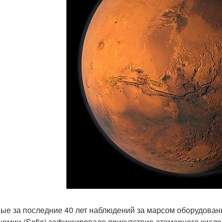
ые за последние 40 лет наблюдений за марсом оборудова
номии (Sofia) зафиксировало присутствие атомарного кисл