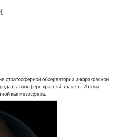
И
ние стратосферной обсерватории инфракрасной
орода в атмосфере красной планеты. Атомы
тной как мезосфера.