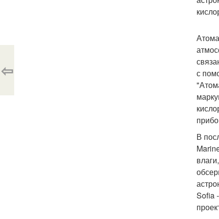
кисло
Атома
атмос
связа
⇦
с пом
"Атом
марку
кисло
прибо
В пос
Marin
влаги
обсер
астро
Sofia
проек