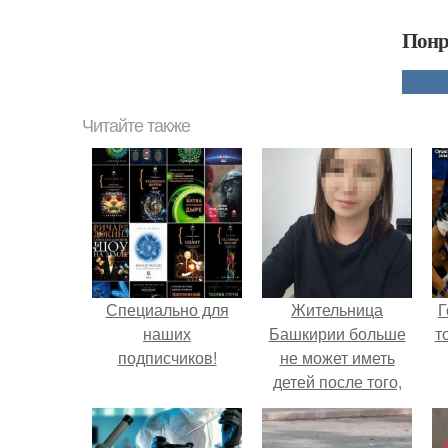
Понр
Читайте также
Специально для
Жительница
Г
наших
Башкирии больше
т
подписчиков!
не может иметь
детей после того,
как медики сделали
ей аборт на шестом