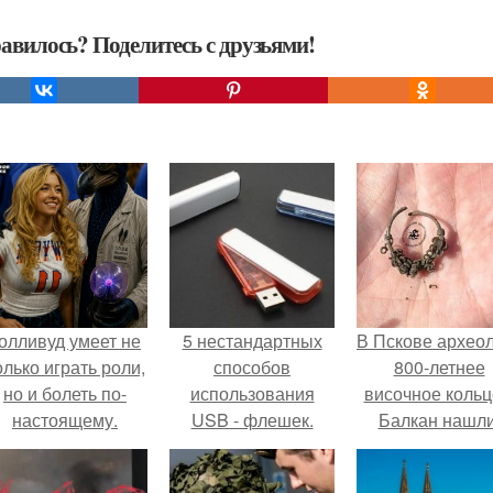
авилось? Поделитесь с друзьями!
олливуд умеет не
5 нестандартных
В Пскове архео
олько играть роли,
способов
800-летнее
но и болеть по-
использования
височное кольц
настоящему.
USB - флешек.
Балкан нашли