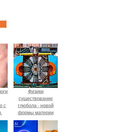
логи
Физики
существование
о с
глюбола - новой
.
формы материи
подтвердили.