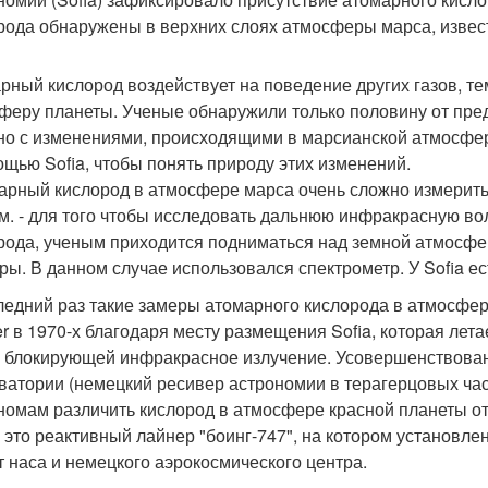
рода обнаружены в верхних слоях атмосферы марса, извес
рный кислород воздействует на поведение других газов, т
феру планеты. Ученые обнаружили только половину от пре
но с изменениями, происходящими в марсианской атмосфе
ощью Sofia, чтобы понять природу этих изменений.
арный кислород в атмосфере марса очень сложно измерить,
м. - для того чтобы исследовать дальнюю инфракрасную в
рода, ученым приходится подниматься над земной атмосфе
ры. В данном случае использовался спектрометр. У Sofia ес
ледний раз такие замеры атомарного кислорода в атмосфер
er в 1970-х благодаря месту размещения Sofia, которая лет
, блокирующей инфракрасное излучение. Усовершенствова
ватории (немецкий ресивер астрономии в терагерцовых часто
номам различить кислород в атмосфере красной планеты от
 - это реактивный лайнер "боинг-747", на котором установл
т наса и немецкого аэрокосмического центра.