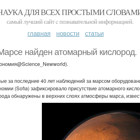
НАУКА ДЛЯ ВСЕХ ПРОСТЫМИ СЛОВАМ
самый лучший сайт c познавательной информацией.
главная
новости
статьи
Марсе найден атомарный кислород.
рономия@Science_Newworld).
ые за последние 40 лет наблюдений за марсом оборудова
номии (Sofia) зафиксировало присутствие атомарного кисл
рода обнаружены в верхних слоях атмосферы марса, извес