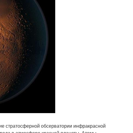
ние стратосферной обсерватории инфракрасной
орода в атмосфере красной планеты. Атомы