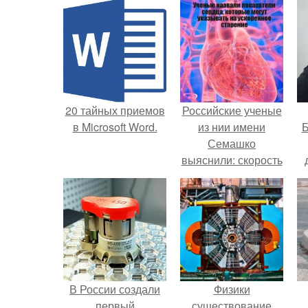
20 тайных приемов
Российские ученые
в Microsoft Word.
из нии имени
Б
Семашко
выяснили: скорость
старения напрямую
к
зависит от
е
состояния сосудов
и работы сердца.
В России создали
Физики
первый
существование