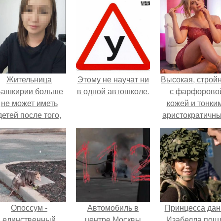
Жительница
Этому не научат ни
Высокая, стройн
ашкирии больше
в одной автошколе.
с фарфорово
не может иметь
кожей и тонки
детей после того,
аристократичн
ак медики сделали
чертами, эль
й аборт на шестом
выглядит так, б
месяце
сошла с полот
беременности и
художника.
оставили в матке
плаценту.
Опоссум -
Автомобиль в
Принцесса дан
единственный
центре Москвы
Изабелла пош