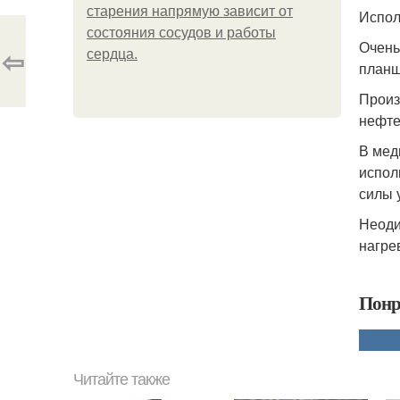
старения напрямую зависит от
Испол
состояния сосудов и работы
Очень
⇦
сердца.
планш
Произ
нефте
В мед
испол
силы 
Неоди
нагре
Понр
Читайте также