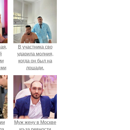
ая,
В участника сво
й
ударила молния,
ми
когда он был на
ыми
лошади.
удто
на
ии
Mуж жену в Москве
ла
из-за ревности