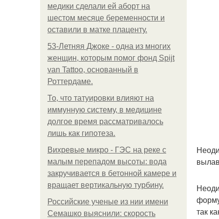
медики сделали ей аборт на
шестом месяце беременности и
оставили в матке плаценту.
53-Летняя Джоке - одна из многих
женщин, которым помог фонд Spijt
van Tattoo, основанный в
Роттердаме.
То, что татуировки влияют на
иммунную систему, в медицине
долгое время рассматривалось
лишь как гипотеза.
Неоди
Вихревые микро - ГЭС на реке с
вылав
малым перепадом высоты: вода
закручивается в бетонной камере и
вращает вертикальную турбину.
Неоди
форму
Российские ученые из нии имени
так к
Семашко выяснили: скорость