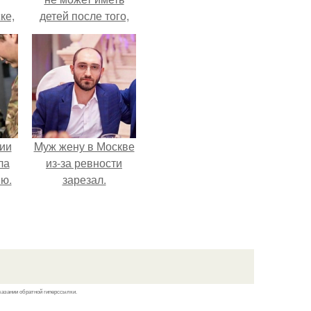
ке,
детей после того,
8
как медики сделали
ей аборт на шестом
месяце
беременности и
оставили в матке
плаценту.
ии
Mуж жену в Москве
ла
из-за ревности
ию.
зарезал.
казании обратной гиперссылки.