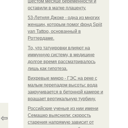
шестом месяце беременности и
оставили в матке плаценту.
53-Летняя Джоке - одна из многих
женщин, которым помог фонд Spijt
van Tattoo, основанный в
Роттердаме.
То, что татуировки влияют на
иммунную систему, в медицине
долгое время рассматривалось
лишь как гипотеза.
Вихревые микро - ГЭС на реке с
малым перепадом высоты: вода
закручивается в бетонной камере и
вращает вертикальную турбину.
Российские ученые из нии имени
⇦
Семашко выяснили: скорость
старения напрямую зависит от