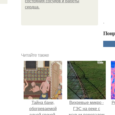
состояния сосудов и работы
сердца.
.
Понр
Читайте также
Тайна бани,
Вихревые микро -
Р
обогреваемой
ГЭС на реке с
одной свечой.
малым перепадом