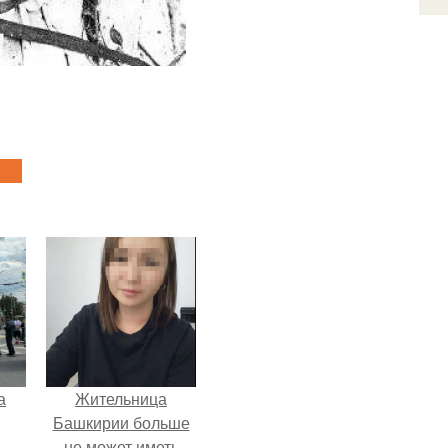
а
Жительница
Башкирии больше
не может иметь