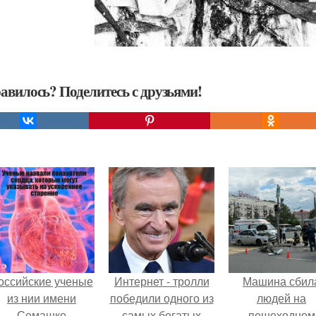
авилось? Поделитесь с друзьями!
оссийские ученые
Интернет - тролли
Машина сбил
из нии имени
победили одного из
людей на
Семашко
самых богатых
пешеходном