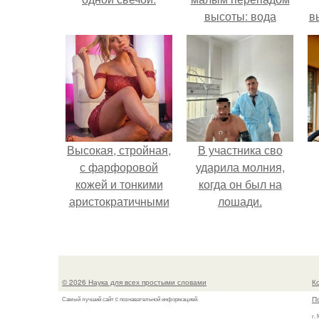
высоты: вода
в
закручивается в
с
бетонной камере и
вращает
с
вертикальную
турбину.
Высокая, стройная,
В участника сво
с фарфоровой
ударила молния,
кожей и тонкими
когда он был на
аристократичными
лошади.
чертами, эль
выглядит так, будто
сошла с полотна
художника.
© 2026 Наука для всех простыми словами
К
П
Самый лучший сайт c познавательной информацией.
г.