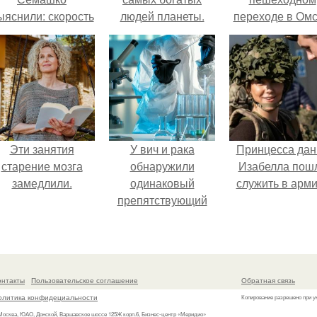
ыяснили: скорость
людей планеты.
переходе в Омс
тарения напрямую
пострадали 
зависит от
человек.
остояния сосудов
и работы сердца.
Эти занятия
У вич и рака
Принцесса дан
старение мозга
обнаружили
Изабелла пош
замедлили.
одинаковый
служить в арм
препятствующий
лечению механизм.
онтакты
Пользовательское соглашение
Обратная связь
олитика конфидециальности
Копирование разрешено при у
 Москва, ЮАО, Донской, Варшавское шоссе 125Ж корп.6, Бизнес-центр «Меридио»