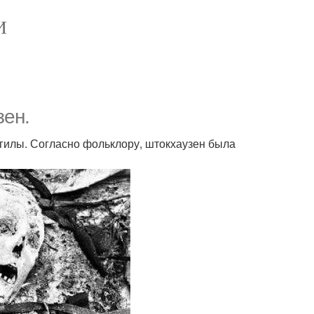
И
зен.
огилы. Согласно фольклору, штокхаузен была