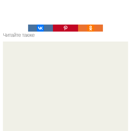
Читайте также
Сегодня ночью на землю прольется метеоритный дождь.