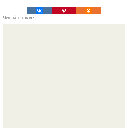
Читайте также
Большой взрыв. Что стало причиной большого взрыва?
В архангельской области утонул маленький ребёнок,