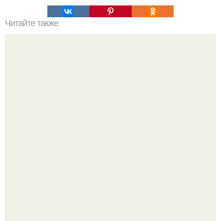
Читайте также
Гора Бойко. Крымская шамбала - гора бойко.
Опоссум - единственный сумчатый обитатель северной