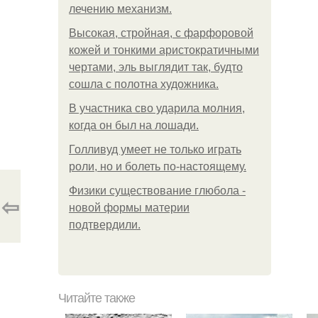
лечению механизм.
Высокая, стройная, с фарфоровой
кожей и тонкими аристократичными
чертами, эль выглядит так, будто
сошла с полотна художника.
В участника сво ударила молния,
когда он был на лошади.
Голливуд умеет не только играть
роли, но и болеть по-настоящему.
Физики существование глюбола -
⇦
новой формы материи
подтвердили.
Читайте также