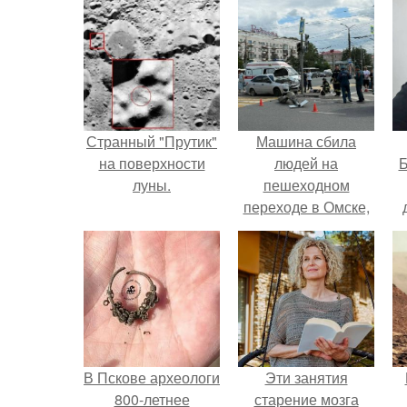
Странный "Прутик"
Машина сбила
на поверхности
людей на
Б
луны.
пешеходном
переходе в Омске,
пострадали 8
к
человек.
е
В Пскове археологи
Эти занятия
800-летнее
старение мозга