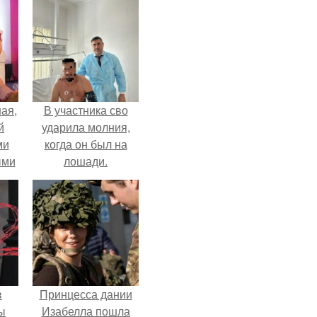
ая,
В участника сво
й
ударила молния,
ми
когда он был на
ыми
лошади.
удто
на
в
Принцесса дании
ы
Изабелла пошла