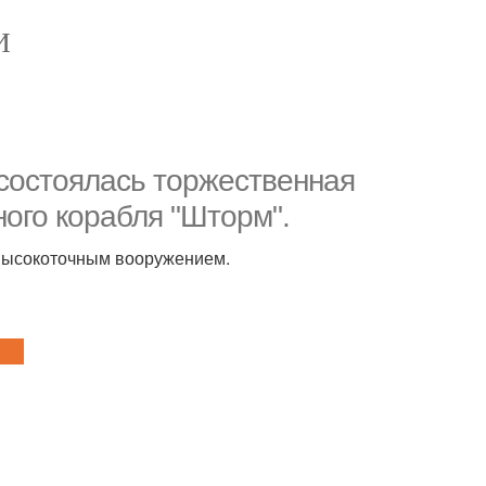
И
состоялась торжественная
ного корабля "Шторм".
 высокоточным вооружением.