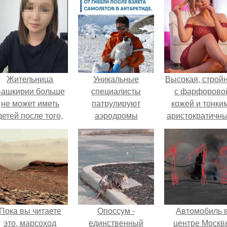
Жительница
Уникальные
Высокая, стройн
ашкирии больше
специалисты
с фарфорово
не может иметь
патрулируют
кожей и тонки
детей после того,
аэродромы
аристократичн
ак медики сделали
полярных станций,
чертами, эль
й аборт на шестом
чтобы возвращать
выглядит так, б
месяце
на лапы птиц,
сошла с полот
беременности и
опрокинутых на
художника.
оставили в матке
спину звуковой
плаценту.
волной.
Пока вы читаете
Опоссум -
Автомобиль 
это, марсоход
единственный
центре Москв