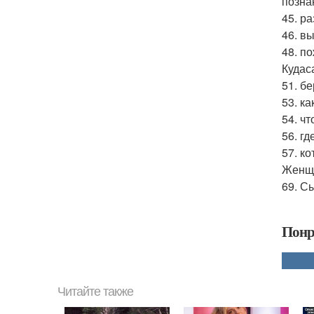
позна
45. р
46. в
48. п
Кудас
51. бе
53. к
54. ч
56. гд
57. к
Женщи
69. С
Понр
Читайте также