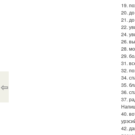
19. по
20. до
21. до
22. у
24. у
26. в
28. м
29. б
31. вс
32. п
34. с
⇦
35. бл
36. с
37. р
Напиш
40. в
урэси
42. д