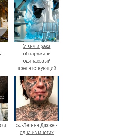
У вич и рака
га
обнаружили
одинаковый
препятствующий
лечению механизм.
вки
53-Летняя Джоке -
одна из многих