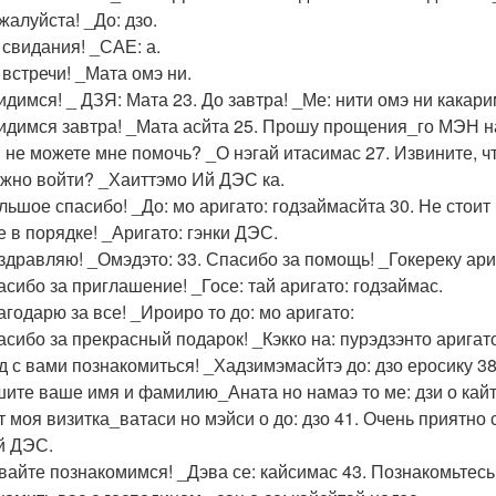
жалуйста! _До: дзо.
 свидания! _САЕ: а.
 встречи! _Мата омэ ни.
видимся! _ ДЗЯ: Мата 23. До завтра! _Ме: нити омэ ни какари
видимся завтра! _Мата асйта 25. Прошу прощения_го МЭН н
ы не можете мне помочь? _О нэгай итасимас 27. Извините, 
ожно войти? _Хаиттэмо Ий ДЭС ка.
ольшое спасибо! _До: мо аригато: годзаймасйта 30. Не стоит
е в порядке! _Аригато: гэнки ДЭС.
оздравляю! _Омэдэто: 33. Спасибо за помощь! _Гокереку ари
пасибо за приглашение! _Госе: тай аригато: годзаймас.
агодарю за все! _Ироиро то до: мо аригато:
пасибо за прекрасный подарок! _Кэкко на: пурэдзэнто аригат
ад с вами познакомиться! _Хадзимэмасйтэ до: дзо еросику 3
ите ваше имя и фамилию_Аната но намаэ то ме: дзи о кайт
от моя визитка_ватаси но мэйси о до: дзо 41. Очень приятно
й ДЭС.
авайте познакомимся! _Дэва се: кайсимас 43. Познакомьтесь,