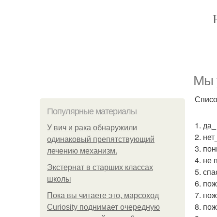
Мы 
Списо
Популярные материалы
1. да_
У вич и рака обнаружили
2. нет
одинаковый препятствующий
3. по
лечению механизм.
4. не
Экстернат в старших классах
5. сп
школы
6. по
7. пож
Пока вы читаете это, марсоход
8. по
Curiosity поднимает очередную