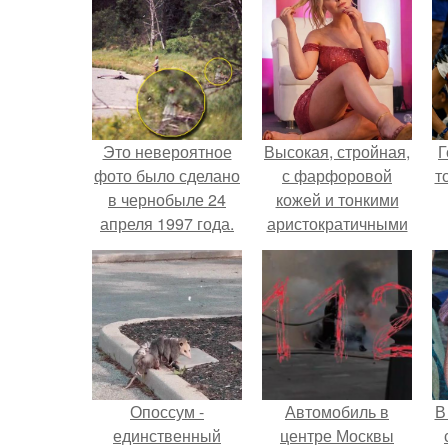
Это невероятное
Высокая, стройная,
Г
фото было сделано
с фарфоровой
т
в чернобыле 24
кожей и тонкими
апреля 1997 года.
аристократичными
чертами, эль
выглядит так, будто
сошла с полотна
художника.
Опоссум -
Автомобиль в
В
единственный
центре Москвы