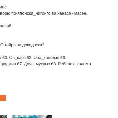
мас.
оворю по-японски_нигонго ва ханасэ - масэн.
насай.
_О тойрэ ва докодэска?
а 60. Он_карз 62. Она_канодзё 63.
щюджин 67. Дочь_мусумэ 68. Ребёнок_кодомо