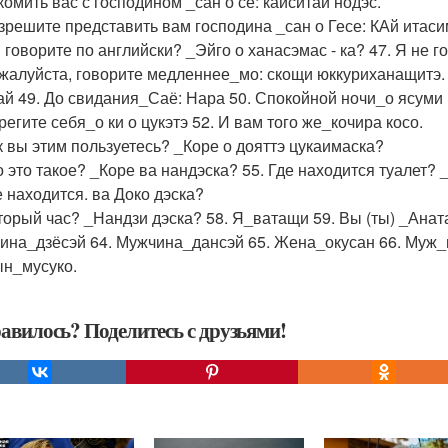
комить вас с господином _сан о се: кайсйтай нодэс.
азрешите представить вам господина _сан о Гесе: КАй итаси
ы говорите по английски? _Эйго о ханасэмас - ка? 47. Я не г
ожалуйста, говорите медленнее_мо: скощи юккуриханащитэ.
ай 49. До свидания_Саё: Нара 50. Спокойной ночи_о ясуми 
регите себя_о ки о цукэтэ 52. И вам того же_кочира косо.
ак вы этим пользуетесь? _Коре о дояттэ цукаимаска?
то это такое? _Коре ва нандэска? 55. Где находится туалет? 
е находится. ва Доко дэска?
оторый час? _Нандзи дэска? 58. Я_ватащи 59. Вы (ты) _Анат
на_дзёсэй 64. Мужчина_дансэй 65. Жена_окусан 66. Муж_
ын_мусуко.
авилось? Поделитесь с друзьями!