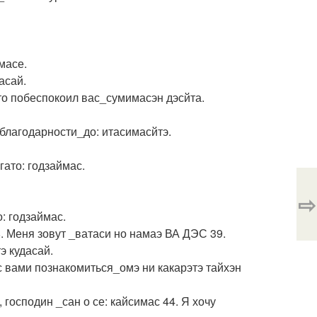
масе.
асай.
что побеспокоил вас_сумимасэн дэсйта.
 благодарности_до: итасимасйтэ.
гато: годзаймас.
⇨
о: годзаймас.
8. Меня зовут _ватаси но намаэ ВА ДЭС 39.
э кудасай.
 с вами познакомиться_омэ ни какарэтэ тайхэн
 господин _сан о се: кайсимас 44. Я хочу