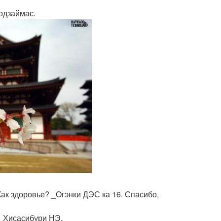
годзаймас.
Как здоровье? _Огэнки ДЭС ка 16. Спасибо,
 _Хисасибури НЭ.