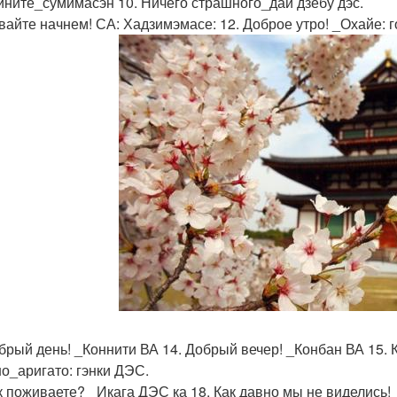
вините_сумимасэн 10. Ничего страшного_дай дзёбу дэс.
авайте начнем! СА: Хадзимэмасе: 12. Доброе утро! _Охайе: 
обрый день! _Коннити ВА 14. Добрый вечер! _Конбан ВА 15. 
о_аригато: гэнки ДЭС.
ак поживаете? _Икага ДЭС ка 18. Как давно мы не виделись!