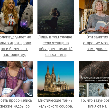
олливуд умеет не
Лишь в том случае,
Эти занятия
олько играть роли,
если женщина
старение моз
но и болеть по-
обладает этими 12
замедлили.
настоящему.
качествами,
никогда не
отпускайте ее!
 сеть просочились
Мистические тайны
То, что татуиро
свежие кадры со
кельнского собора.
влияют на