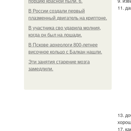
9. из
порцию красной пыли. 6.
11. д
В России создали первый
плазменный двигатель на криптоне.
В участника сво ударила молния,
когда он был на лошади.
В Пскове археологи 800-летнее
височное кольцо с Балкан нашли.
Эти занятия старение мозга
замедлили.
13. д
хорош
17. к