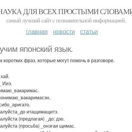
НАУКА ДЛЯ ВСЕХ ПРОСТЫМИ СЛОВАМ
самый лучший сайт c познавательной информацией.
главная
новости
статьи
учим японский язык.
к коротких фраз, которые могут помочь в разговоре.
 хай.
_ Ииэ.
нимаю_вакаримас.
 понимаю_вакаримасэн.
асибо_аригато.
жалуйста_до итащимащитэ.
алуйста (предлагая) _до: дзо.
жалуйста (просьба) _онэгаи щимас.