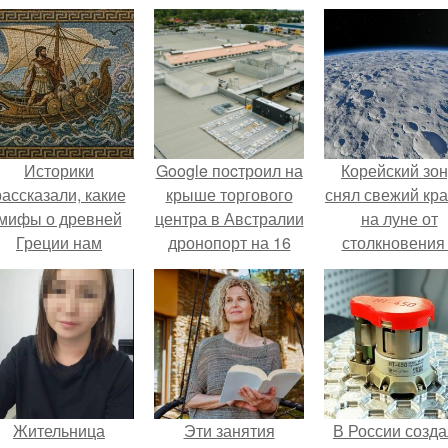
Историки
Google поcтроил на
Корейский зо
рассказали, какие
крыше торгового
снял свежий кр
мифы о древней
центра в Австралии
на луне от
Греции нам
дронопорт на 16
столкновения
навязало кино.
устройств, чтобы
обломком Falcon
быстрее
доставлять заказы.
Жительница
Эти занятия
В России созд