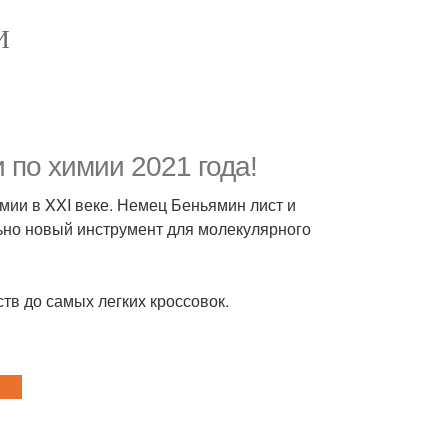
И
 по химии 2021 года!
ии в XXI веке. Немец Беньямин лист и
ьно новый инструмент для молекулярного
ств до самых легких кроссовок.