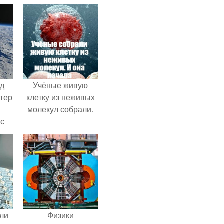
нд
Учёные живую
атер
клетку из неживых
молекул собрали.
 с
 9.
али
Физики