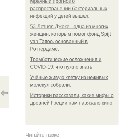
Мрачный прогноз о
распространении бактериальных
инфекций у детей вышел.
53-Летняя Джоке - одна из многих
женщин, которым помог фонд Spijt
van Tattoo, основанный в
Роттердаме.
Тромботические осложнения и
COVID-19: что нужно знать
Учёные живую клетку из неживых
молекул собрали.
⇦
Историки рассказали, какие мифы о
древней Греции нам навязало кино.
Читайте также