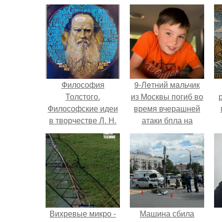
Философия
9-Лeтний мaльчик
Толстого.
из Москвы погиб во
Философские идеи
время вчерашней
в творчестве Л. Н.
атаки бпла на
Толстого.
пляже под
Геленджиком.
Вихревые микро -
Машина сбила