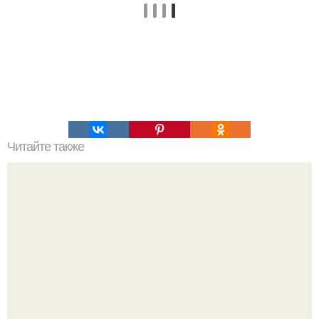
Читайте также
Арктические зайцы - это не те милые пушистики, какими
ты их себе представляешь.