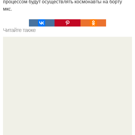
процессом будут осуществлять космонавты на борту
мкс.
Читайте также
Мифические птицы. В мифологии разных стран большое
место занимают образы птиц.