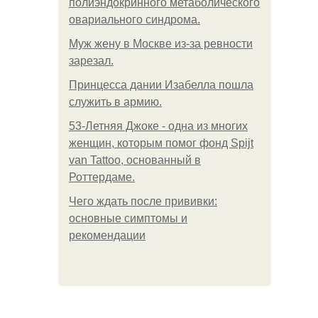
полиэндокринного метаболического
овариального синдрома.
Mуж жену в Москве из-за ревности
зарезал.
Принцесса дании Изабелла пошла
служить в армию.
53-Летняя Джоке - одна из многих
женщин, которым помог фонд Spijt
van Tattoo, основанный в
Роттердаме.
Чего ждать после прививки:
основные симптомы и
рекомендации