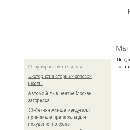
Mы 
Не це
то, ч
Популярные материалы
Экстернат в старших классах
школы
Автомобиль в центре Москвы
загорелся.
33-Летняя Алиша макдугалл
принимала препараты для
похудения на фоне