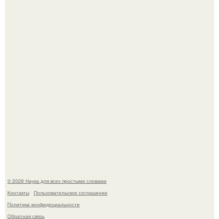
Голливуд умеет не только играть роли, но и болеть по-
настоящему.
В России создали первый плазменный двигатель на
криптоне.
© 2026 Наука для всех простыми словами
Контакты
Пользовательское соглашение
Политика конфидециальности
Обратная связь