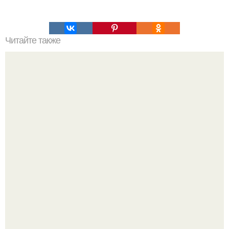
Читайте также
Самая большая в мире доска для спиритических
сеансов.