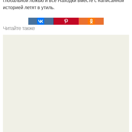
глобальной ложью и все Находки вместе с написанной
историей летят в утиль.
Читайте также
В первом столетии нашей эры Плиний старший
рассказывал, что в Африке было много удивительных
племен.