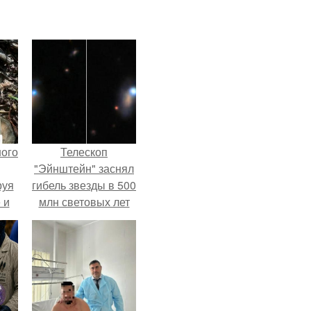
ного
Телескоп
"Эйнштейн" заснял
руя
гибель звезды в 500
 и
млн световых лет
 в
от земли.
ней