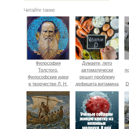
Читайте также
Философия
Думаете, лето
Толстого.
автоматически
п
Философские идеи
решит проблему
в творчестве Л. Н.
дефицита витамина
D
Толстого.
D?
к