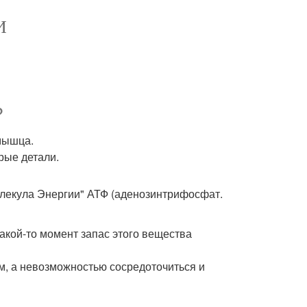
И
?
 мышца.
рые детали.
Молекула Энергии" АТФ (аденозинтрифосфат.
какой-то момент запас этого вещества
м, а невозможностью сосредоточиться и