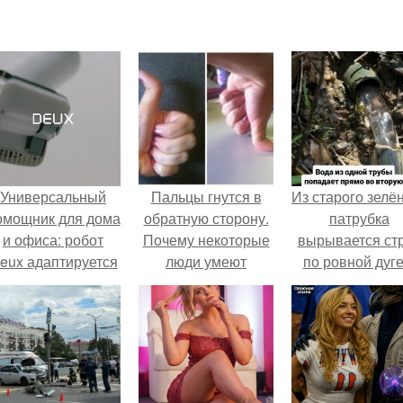
Универсальный
Пальцы гнутся в
Из старого зелё
омощник для дома
обратную сторону.
патрубка
и офиса: робот
Почему некоторые
вырывается ст
eux адаптируется
люди умеют
по ровной дуге
 разным задачам.
выгибать палец в
точно попадает
обратную сторону?
отверстие ниж
трубы.