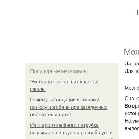
Мож
Да, н
Для т
Популярные материалы
Экстернат в старших классах
Мозг 
школы
Она к
Почему экспедиции к южному
Во вр
полюсу погибали при загадочных
истощ
обстоятельствах?
Но ум
Из старого зелёного патрубка
выпол
вырывается струя по ровной дуге и