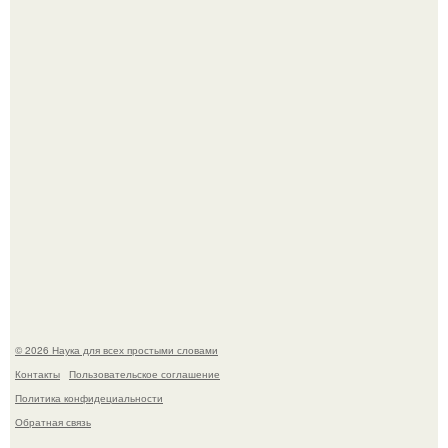
аристократичными чертами, эль выглядит так, будто
сошла с полотна художника.
Голливуд умеет не только играть роли, но и болеть по-
настоящему.
© 2026 Наука для всех простыми словами
Контакты
Пользовательское соглашение
Политика конфидециальности
Обратная связь