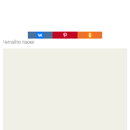
Читайте также
Мифические птицы. В мифологии разных стран большое
место занимают образы птиц.