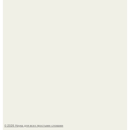
Голливуд умеет не только играть роли, но и болеть по-
настоящему.
В России создали первый плазменный двигатель на
криптоне.
© 2026 Наука для всех простыми словами