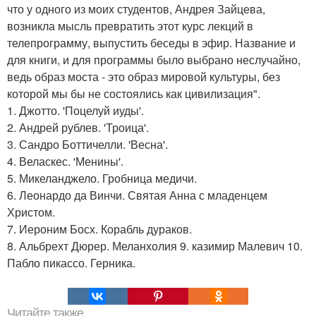
что у одного из моих студентов, Андрея Зайцева,
возникла мысль превратить этот курс лекций в
телепрограмму, выпустить беседы в эфир. Название и
для книги, и для программы было выбрано неслучайно,
ведь образ моста - это образ мировой культуры, без
которой мы бы не состоялись как цивилизация".
1. Джотто. 'Поцелуй иуды'.
2. Андрей рублев. 'Троица'.
3. Сандро Боттичелли. 'Весна'.
4. Веласкес. 'Менины'.
5. Микеланджело. Гробница медичи.
6. Леонардо да Винчи. Святая Анна с младенцем
Христом.
7. Иероним Босх. Корабль дураков.
8. Альбрехт Дюрер. Меланхолия 9. казимир Малевич 10.
Пабло пикассо. Герника.
Читайте также