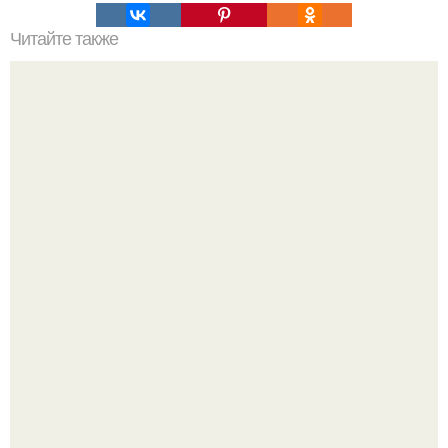
Читайте также
Пальцы гнутся в обратную сторону. Почему некоторые
люди умеют выгибать палец в обратную сторону?
Опоссум - единственный сумчатый обитатель северной