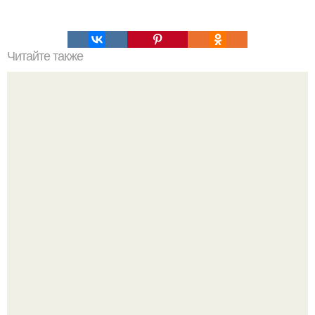
Читайте также
Мудрые мысли патологоанатома.